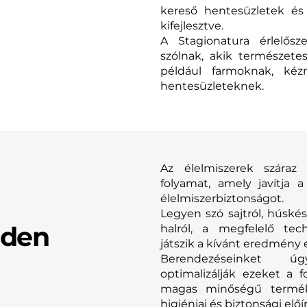
kereső hentesüzletek és
kifejlesztve.
A Stagionatura érlelős
szólnak, akik természete
például farmoknak, ké
hentesüzleteknek.
Az élelmiszerek száraz 
folyamat, amely javítja 
élelmiszerbiztonságot.
Legyen szó sajtról, húské
nden
halról, a megfelelő tec
játszik a kívánt eredmény 
Berendezéseinket ú
optimalizálják ezeket a f
magas minőségű termék
higiéniai és biztonsági elő