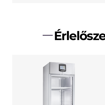
Érlelősz