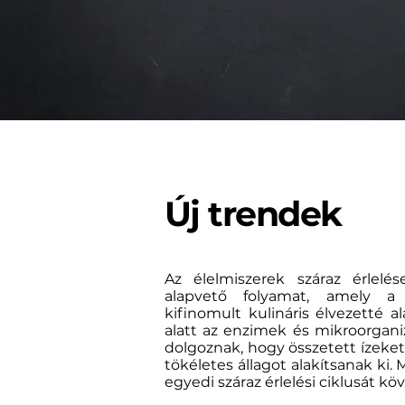
Új trendek
Az élelmiszerek száraz érlel
alapvető folyamat, amely a 
kifinomult kulináris élvezetté ala
alatt az enzimek és mikroorga
dolgoznak, hogy összetett ízeket
tökéletes állagot alakítsanak ki.
egyedi száraz érlelési ciklusát köv