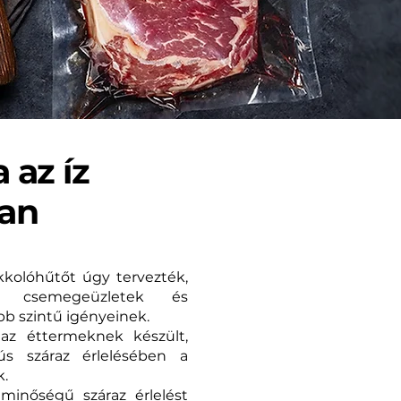
 az íz
ban
kkolóhűtőt úgy tervezték,
 csemegeüzletek és
b szintű igényeinek.
az éttermeknek készült,
s száraz érlelésében a
k.
minőségű száraz érlelést