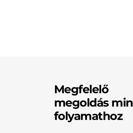
Megfelelő
megoldás mi
folyamathoz