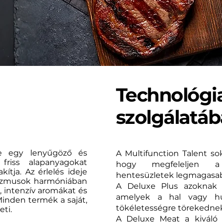
Technológia
szolgálatá
ése egy lenyűgöző és
A Multifunction Talent so
friss alapanyagokat
hogy megfeleljen a
kítja. Az érlelés ideje
hentesüzletek legmagasab
nizmusok harmóniában
A Deluxe Plus azoknak 
, intenzív aromákat és
amelyek a hal vagy hú
 Minden termék a saját,
tökéletességre törekedne
eti.
A Deluxe Meat a kiváló 