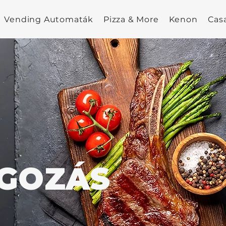
Vending Automaták
Pizza & More
Kenon
Cas
GOZÁS