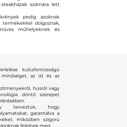
 steakházak számára lett
zekrények pedig azoknak
s termékekkel dolgoznak,
zműves műhelyeknek és
érlelése kulcsfontosságú
a minőséget, az ízt és az
szítményekről, húsról vagy
hnológia döntő szerepet
elérésében.
gy terveztük, hogy
olyamatokat, garantálva a
eket, miközben szigorú
írásoknak felelnek meg.