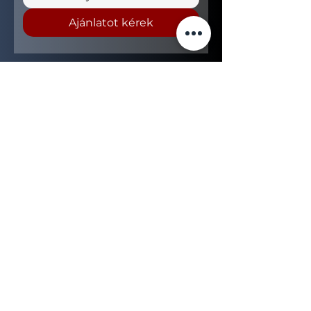
Ajánlatot kérek
+36 (70) 456 63 00
sales@nerogroup.hu
Magyarország
2740, Abony Tamási Áron út 4-6
© 2023 by NERO GROUP. All rights
reserved.