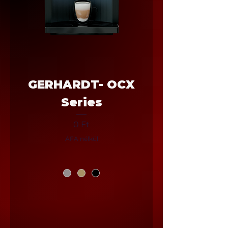
GERHARDT- OCX
Series
Ár
0 Ft
ÁFA nélkül