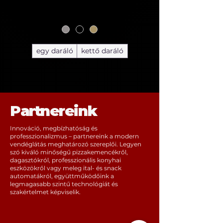
egy daráló
kettő daráló
Partnereink
Innováció, megbízhatóság és
professzionalizmus – partnereink a modern
vendéglátás meghatározó szereplői. Legyen
szó kiváló minőségű pizzakemencékről,
dagasztókról, professzionális konyhai
eszközökről vagy meleg ital- és snack
automatákról, együttműködőink a
legmagasabb szintű technológiát és
szakértelmet képviselik.