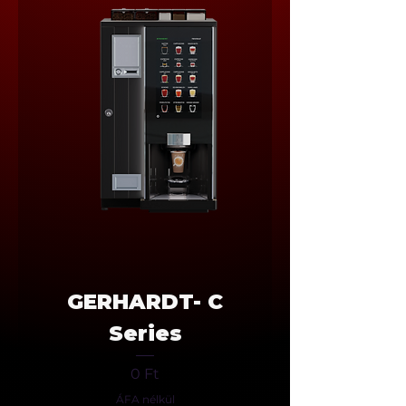
GERHARDT- C
Series
Ár
0 Ft
ÁFA nélkül