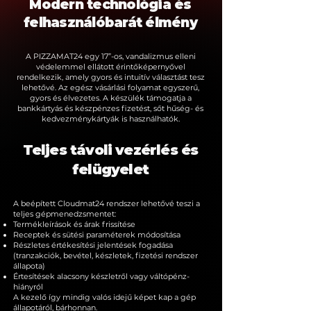
Modern technológia és
felhasználóbarát élmény
A PIZZAMAT24 egy 17”-os, vandalizmus elleni
védelemmel ellátott érintőképernyővel
rendelkezik, amely gyors és intuitív választást tesz
lehetővé. Az egész vásárlási folyamat egyszerű,
gyors és élvezetes. A készülék támogatja a
bankkártyás és készpénzes fizetést, sőt hűség- és
kedvezménykártyák is használhatók.
Teljes távoli vezérlés és
felügyelet
A beépített Cloudmat24 rendszer lehetővé teszi a
teljes gépmenedzsmentet:
Termékleírások és árak frissítése
Receptek és sütési paraméterek módosítása
Részletes értékesítési jelentések fogadása
(tranzakciók, bevétel, készletek, fizetési rendszer
állapota)
Értesítések alacsony készletről vagy váltópénz-
hiányról
A kezelő így mindig valós idejű képet kap a gép
állapotáról, bárhonnan.