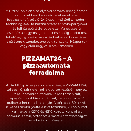
A PizzaMat24 az első olyan automata, amely frissen
sült pizzát készít és akár helyben el lehet
fogyasztani. A gép 0–24 órában működik, modern
technológiával, felhasználóbarát érintőképernyővel
és felhőalapú távfelügyelettel. Az egyszerű
kezelőfelület gyors újratöltést és konfigurációt tesz
lehetővé, így ideális választás kórházak, könyvtárak,
repülőterek, szórakozóhelyek, turisztikai központok
vagy akár nagyvállalatok számára.
PIZZAMAT24 – A
pizzaautomata
forradalma
A DAINT S.p.A. legújabb fejlesztése, a PIZZAMAT24,
teljesen új szintre emeli a gyorsétkezés élményét.
Ez az innovatív automata képes frissen sült,
ropogós pizzát kínálni bármely napszakban – 24
órában, a hét minden napján. A gép akár 80 pizzát
is képes tárolni (kétféle ízváltozatban), külön hűtött
kamrákban, -23°C és -15°C közötti kontrollált
hőmérsékleten, biztosítva a hosszú eltarthatóságot
és a kiváló minőséget.