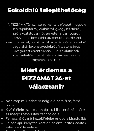
Sokoldalú telepíthetőség
A PIZZAMAT24 szinte bárhol telepíthető – legyen
szó repülőtérről, kórházról, gyógyszertárról,
szórakoztatóparkról, egyetemi campusról,
könyvtárról, bevásárlóközpontról, hotelekről,
kempingekről, borbárokról, szolgáltató területekről
vagy akár lakónegyedekről. A biztonságos,
üvegezett és antivandalikus kialakításnak
köszönhetően beltéri és kültéri használatra
egyaránt alkalmas.
Miért érdemes a
PIZZAMAT24-et
választani?
Non-stop működés: mindig elérhető friss, forró
pizza
Kiváló élelmiszerbiztonság: stabil, ellenőrzött hűtés
és megbízható sütési technológia
Felhasználóbarát kezelőfelület és gyors kiszolgálás
Felhőalapú irányítás: készlet- és értékesítési adatok
valós idejű követése