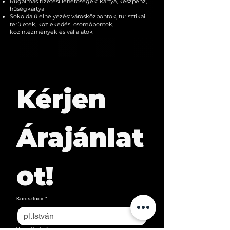
Rugalmas fizetési lehetőségek: kártya, készpénz,
hűségkártya
Sokoldalú elhelyezés: városközpontok, turisztikai
területek, közlekedési csomópontok,
közintézmények és vállalatok
Kérjen 
Árajánlat
ot!
Keresztnév
*
Vezetéknév
*