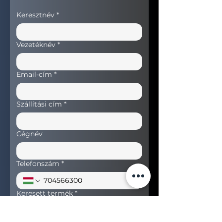
Keresztnév
*
Vezetéknév
*
Email-cím
*
Szállítási cím
*
Cégnév
Telefonszám
*
Keresett termék
*