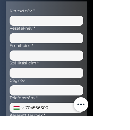
Keresztnév
*
Vezetéknév
*
Email-cím
*
Szállítási cím
*
Cégnév
Telefonszám
*
Keresett termék
*