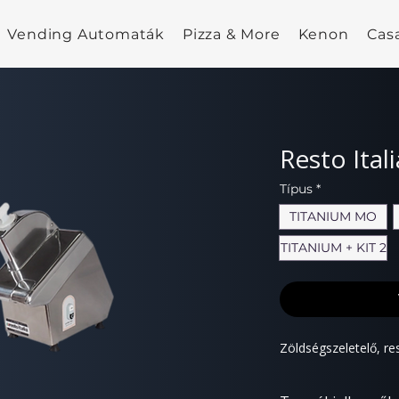
Vending Automaták
Pizza & More
Kenon
Cas
Resto Ital
Típus
*
TITANIUM MO
TITANIUM + KIT 2
Zöldségszeletelő, re