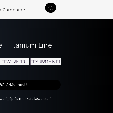
a Gambardella
Rólunk
Kapcsolat
ia- Titanium Line
TITANIUM TR
TITANIUM + KIT 1
Vásárlás most!
szelőgép és mozzarellaszeletelő