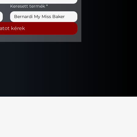
Keresett termék
*
latot kérek
Privacy Policy
Accessibility Statement
Terms & Conditions