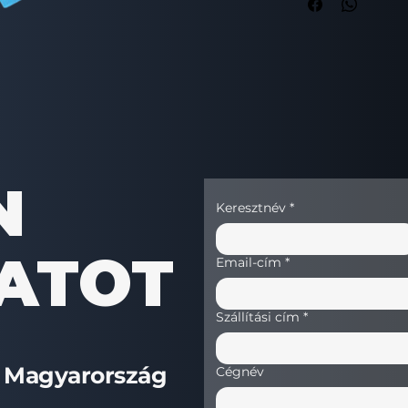
MÉRETEK
13,5 – 14×5 cm
SÚLY
0,14 kg
KÓD
7020160009
N
Keresztnév
*
ATOT
Email-cím
*
Szállítási cím
*
.
Magyarország
Cégnév