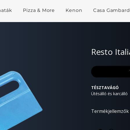
maták
Pizza & More
Kenon
Casa Gambard
Resto Ital
TÉSZTAVÁGÓ
Ütésálló és karcálló
Termékjellemzők