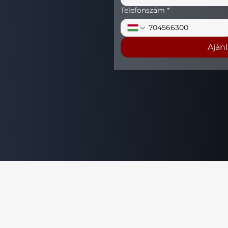
Telefonszám
*
Aján
+36 (70) 456 63 00
sales@nerogroup.hu
Magyarország
2740, Abony Tamási Áron