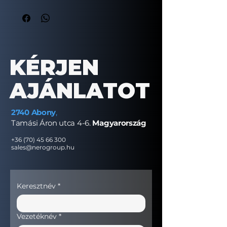
KÉRJEN
AJÁNLATOT
2740 Abony
,
Tamási Áron utca 4-6.
Magyarország
+36 (70) 45 66 300
sales@nerogroup.hu
Keresztnév
*
Vezetéknév
*