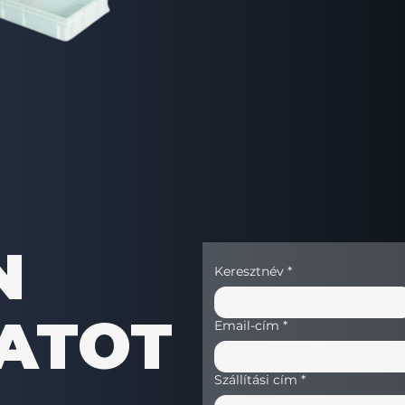
60×40×10 cm
SÚLY
1,300 kg
KÓD
7020160016
N
Keresztnév
*
ATOT
Email-cím
*
Szállítási cím
*