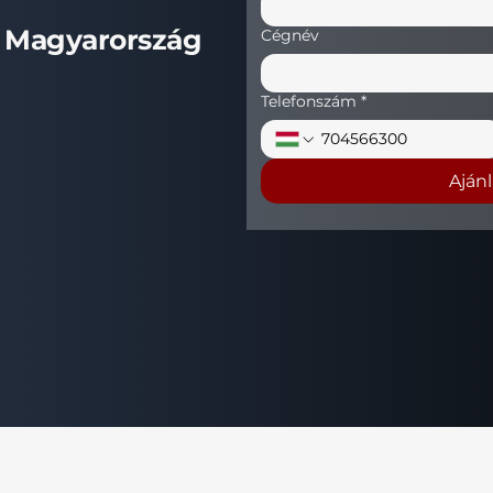
.
Magyarország
Cégnév
Telefonszám
*
Aján
+36 (70) 456 63 00