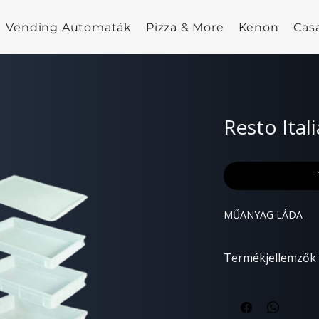
Vending Automaták
Pizza & More
Kenon
Cas
Resto Ital
MŰANYAG LÁDA
Termékjellemzők
MÉRETEK