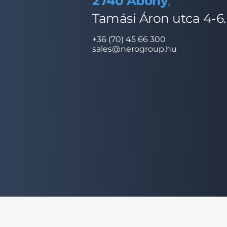
2740 Abony
,
Tamási Áron utca 4-6
+36 (70) 45 66 300
sales@nerogroup.hu