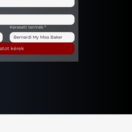
Keresett termék
*
latot kérek
Privacy Policy