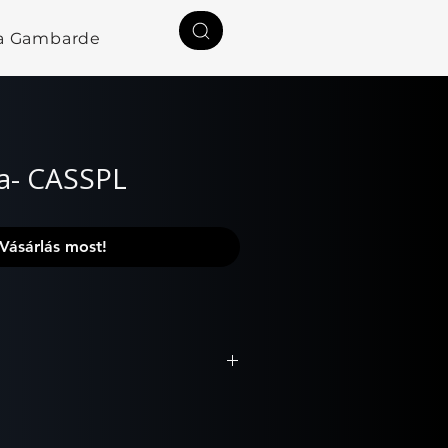
a Gambardella
Rólunk
Kapcsolat
ia- CASSPL
Vásárlás most!