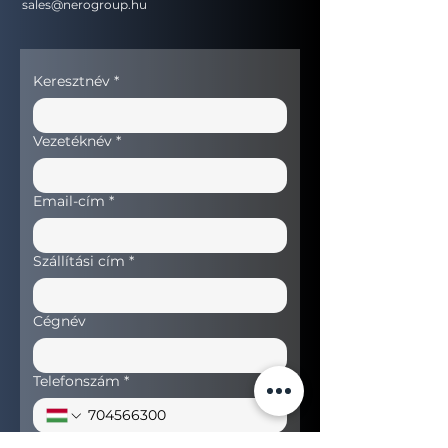
sales@nerogroup.hu
Keresztnév
*
Vezetéknév
*
Email-cím
*
Szállítási cím
*
Cégnév
Telefonszám
*
Keresett termék
*