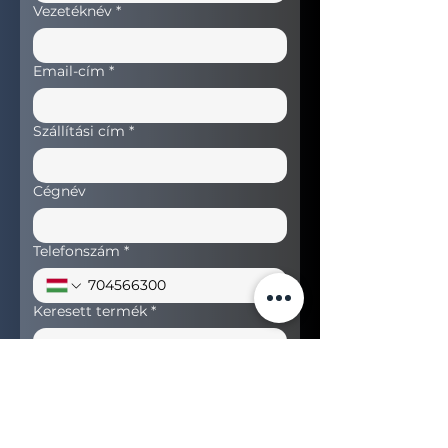
Vezetéknév
*
Email-cím
*
Szállítási cím
*
Cégnév
Telefonszám
*
Keresett termék
*
Ajánlatot kérek