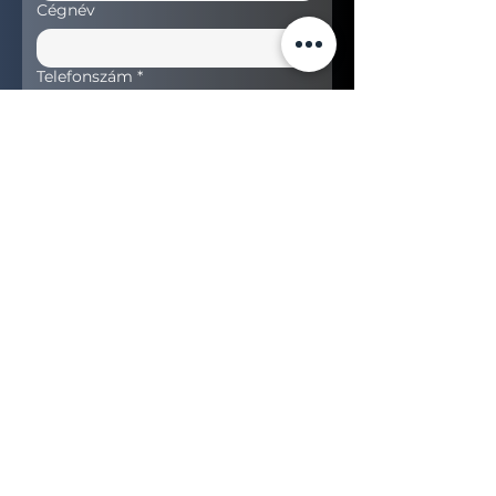
Cégnév
Telefonszám
*
Keresett termék
*
Ajánlatot kérek
+36 (70) 456 63 00
sales@nerogroup.hu