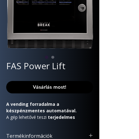
FAS Power Lift
Vásárlás most!
A vending forradalma a
készpénzmentes automatával.
A gép lehetővé teszi
terjedelmes
és/vagy törékeny termékek kiadását
és átvételét
, egy
nagy teljesítményű
Termékinformációk
emelőmechanizmus
és egy