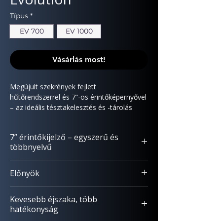
Típus
*
EV 700
EV 1000
Vásárlás most!
Megújult szekrények fejlett
hűtőrendszerrel és 7”-os érintőképernyővel
– az ideális tésztakelesztés és -tárolás
tökéletes kombinációjához.
7” érintőkijelző – egyszerű és
többnyelvű
Letisztult, könnyen kezelhető felület.
Előnyök
Automata és kézi programok
Kézi tárolási üzemmód
A kézműves pékségekben és
Látványos, grafikus ciklusmegjelenítés
Kevesebb éjszaka, több
cukrászműhelyekben kulcsfontosságú az
Beépített
100
recept
hatékonyság
egyenletes minőség, a biztosan tartható