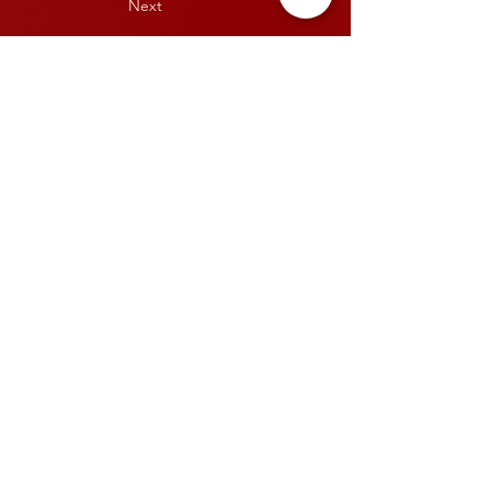
Next
+36 (70) 456 63 00
sales@nerogroup.hu
Magyarország
2740, Abony Tamási Áron út 4-6
© 2023 by NERO GROUP. All rights
reserved.
Privacy Policy
Accessibility Statement
Terms & Conditions