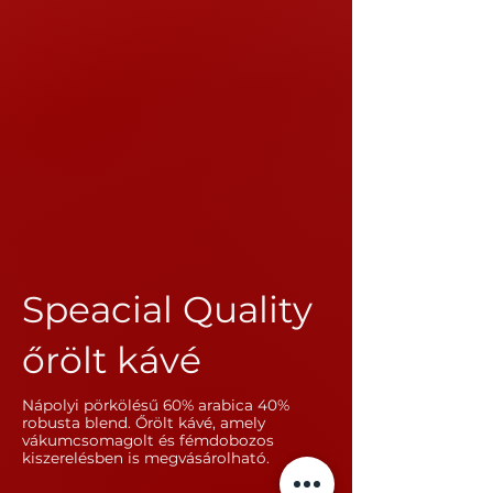
Speacial Quality
őrölt kávé
Nápolyi pörkölésű 60% arabica 40%
robusta blend. Őrölt kávé, amely
vákumcsomagolt és fémdobozos
kiszerelésben is megvásárolható.