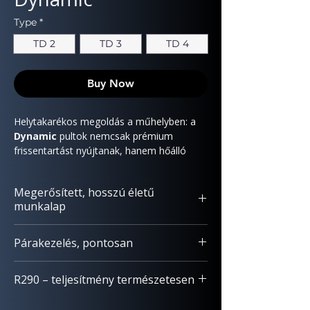
Type
*
TD 2
TD 3
TD 4
Buy Now
Helytakarékos megoldás a műhelyben: a
Dynamic
pultok nemcsak prémium
frissentartást nyújtanak, hanem hőálló
munkafelületükkel a cukrászati és pékségi
feladatok teljes skáláját támogatják.
Megerősített, hosszú életű
munkalap
Strapabíró AISI 304 rozsdamentes acél,
Párakezelés, pontosan
lekerekített élekkel. Az alátét hangelnyelő
és víztaszító (hidrofób), így csendesebb,
Precíz tárolás, háromfokozatú
higiénikusabb munkakörnyezetet biztosít.
R290 – teljesítmény természetesen
páraszabályozással az igényekhez igazítva.
Csúcsteljesítmény, kevesebb