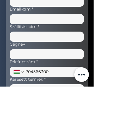
Email-cím
*
Szállítási cím
*
Cégnév
Telefonszám
*
Keresett termék
*
Ajánlatot kérek