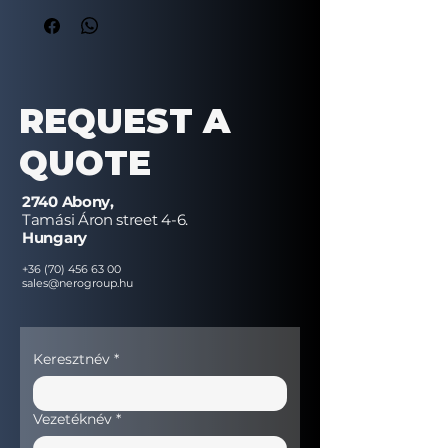
energiafelhasználás: R290, elektronikus
ventilátorok és hot gas leolvasztás. A
monoblokk hűtőrendszer pedig
egyszerűen, gyorsan cserélhető.
REQUEST A
QUOTE
2740 Abony,
Tamási Áron street 4-6.
Hungary
+36 (70) 456 63 00
sales@nerogroup.hu
Keresztnév
*
Vezetéknév
*