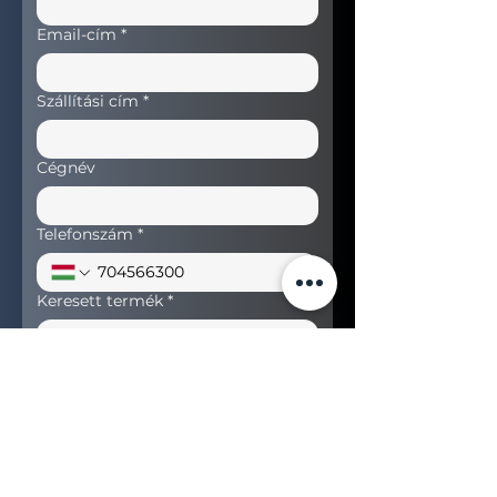
Email-cím
*
Szállítási cím
*
Cégnév
Telefonszám
*
Keresett termék
*
Ajánlatot kérek