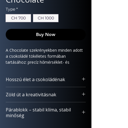
Type
*
CH 700
CH 1000
Buy Now
A Chocolate szekrényekben minden adott
a csokoládé tökéletes formában
tartásához: precíz hőmérséklet- és
páraszabályozás a pralinék, táblák és
mázak hosszú távú, minőségmegőrző
Hosszú élet a csokoládénak
tárolásához.
A precíz hőfok- és alacsony páraszint-
Zöld út a kreativitásnak
kezelés megakadályozza a zsíros/cukros
kivirágzást, így a csokoládé tovább marad
Fényes, „frissen készült” csokidrazsék még
fényes, ízben és textúrában hibátlan.
Párablokk – stabil klíma, stabil
hosszú tárolás után is. A legmagasabb
minőség
elvárásokat szem előtt tartva K+F
részlegünk olyan úttörő megoldást
A piacon elérhető egyik legkisebb