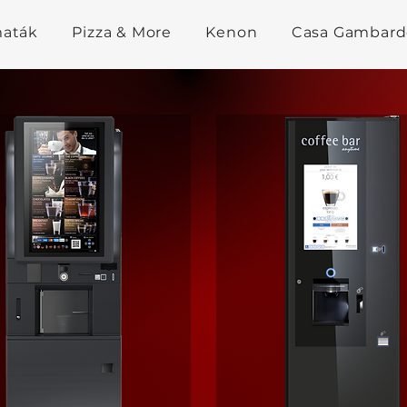
maták
Pizza & More
Kenon
Casa Gambard