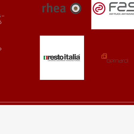
 –
ó
b
+36 (70) 456 63 00
sales@nerogroup.hu