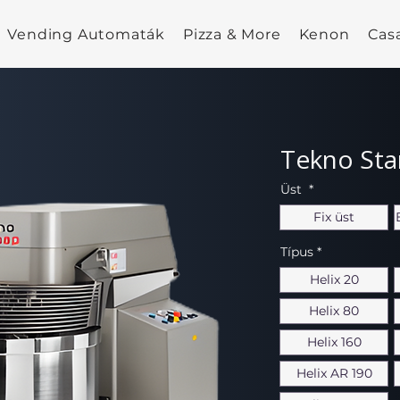
Vending Automaták
Pizza & More
Kenon
Cas
Tekno Sta
Üst
*
Fix üst
Típus
*
Helix 20
Helix 80
Helix 160
Helix AR 190