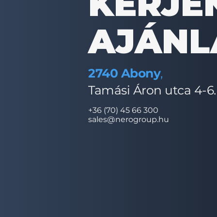
KÉRJE
AJÁNL
2740 Abony
,
Tamási Áron utca 4-6
+36 (70) 45 66 300
sales@nerogroup.hu