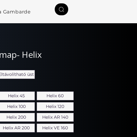
a Gambardella
Rólunk
Kapcsolat
map- Helix
Eltávolítható üst
Helix 45
Helix 60
Helix 100
Helix 120
Helix 200
Helix AR 140
Helix AR 200
Helix VE 160