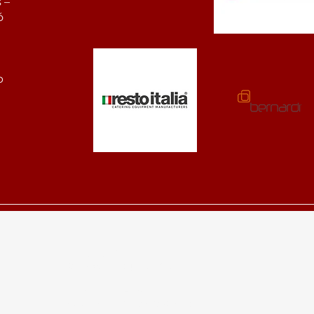
 –
ó
b
+36 (70) 456 63 00
sales@nerogroup.hu
Magyarország
2740, Abony Tamási Áron