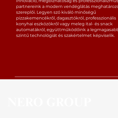
Innováció, megbízhatóság és professzionalizmus
partnereink a modern vendéglátás meghatároz
szereplői. Legyen szó kiváló minőségű
pizzakemencékről, dagasztókról, professzionális
konyhai eszközökről vagy meleg ital- és snack
automatákról, együttműködőink a legmagasab
szintű technológiát és szakértelmet képviselik.