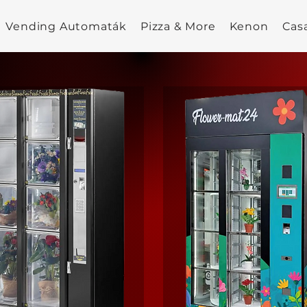
Vending Automaták
Pizza & More
Kenon
Cas